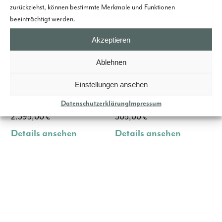
zurückziehst, können bestimmte Merkmale und Funktionen
beeinträchtigt werden.
Akzeptieren
Ablehnen
Ring DOT II -
Ring QUADRA II -
Einstellungen ansehen
Weißgold 750,
Silber, bordeaux,
schwarz
Rochenleder
Datenschutzerklärung
Impressum
2.395,00
€
305,00
€
Details ansehen
Details ansehen