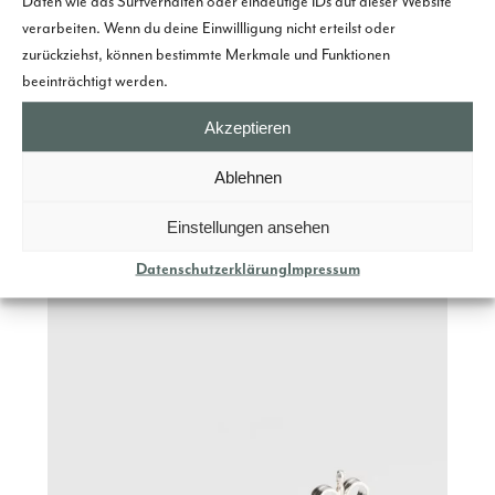
Daten wie das Surfverhalten oder eindeutige IDs auf dieser Website
verarbeiten. Wenn du deine Einwillligung nicht erteilst oder
zurückziehst, können bestimmte Merkmale und Funktionen
beeinträchtigt werden.
Gold Jewellery
Akzeptieren
Breathtaking fish leather structures,
precious metals, the highest level of
Ablehnen
craftsmanship.
Einstellungen ansehen
Datenschutzerklärung
Impressum