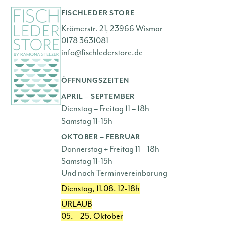
FISCHLEDER STORE
Krämerstr. 21, 23966 Wismar
0178 3631081
info@fischlederstore.de
ÖFFNUNGSZEITEN
APRIL – SEPTEMBER
Dienstag – Freitag 11 – 18h
Samstag 11-15h
OKTOBER – FEBRUAR
Donnerstag + Freitag 11 – 18h
Samstag 11-15h
Und nach Terminvereinbarung
Dienstag, 11.08. 12-18h
URLAUB
05. – 25. Oktober