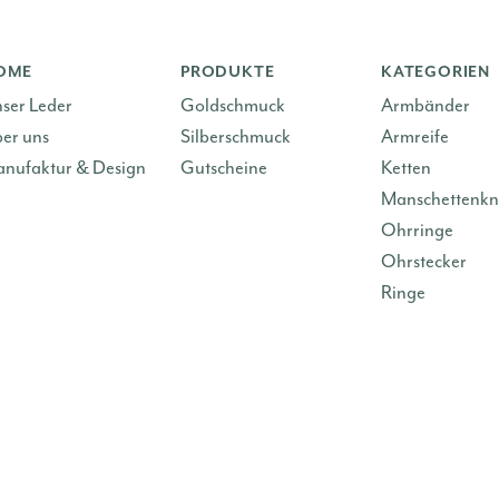
OME
PRODUKTE
KATEGORIEN
ser Leder
Goldschmuck
Armbänder
er uns
Silberschmuck
Armreife
nufaktur & Design
Gutscheine
Ketten
Manschettenkn
Ohrringe
Ohrstecker
Ringe