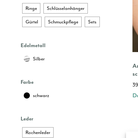
Ringe
Schlüsselanhänger
Gürtel
Schmuckpflege
Sets
Edelmetall
Silber
Ar
s
Farbe
3
De
schwarz
Leder
Rochenleder