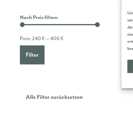
Um 
Nach Preis filtern
um 
die
ein
Min.
Max.
Preis:
240 €
—
400 €
ert
bee
Preis
Preis
Filter
Alle Filter zurücksetzen