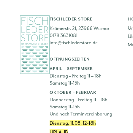
FISCHLEDER STORE
H
Un
Krämerstr. 21, 23966 Wismar
0178 3631081
Üb
info@fischlederstore.de
Ma
ÖFFNUNGSZEITEN
APRIL – SEPTEMBER
Dienstag – Freitag 11 – 18h
Samstag 11-15h
OKTOBER – FEBRUAR
Donnerstag + Freitag 11 – 18h
Samstag 11-15h
Und nach Terminvereinbarung
Dienstag, 11.08. 12-18h
URLAUB