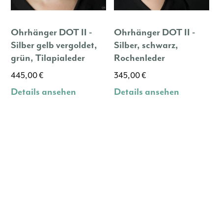
Produktseite
gewählt
werden
Ohrhänger DOT II -
Ohrhänger DOT II -
Silber gelb vergoldet,
Silber, schwarz,
grün, Tilapialeder
Rochenleder
445,00
€
345,00
€
Details ansehen
Details ansehen