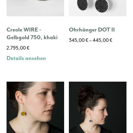
Creole WIRE -
Ohrhänger DOT II
Gelbgold 750, khaki
345,00
€
–
445,00
€
2.795,00
€
Dieses
Produkt
Details ansehen
weist
mehrere
Varianten
auf.
Die
Optionen
können
auf
der