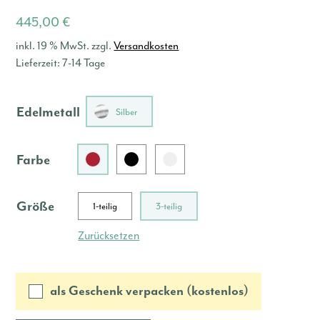
445,00
€
inkl. 19 % MwSt.
zzgl.
Versandkosten
Lieferzeit:
7-14 Tage
Edelmetall
Silber
Farbe
Größe
1-teilig
3-teilig
Zurücksetzen
als Geschenk verpacken (kostenlos)