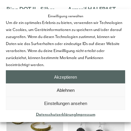
Ring DOT II - Silber,
Armreif HALFPAST -
Einwilligung verwalten
schwarz
Silber, schwarz,
Um dir ein optimales Erlebnis zu bieten, verwenden wir Technologien
Rochenleder
325,00
€
wie Cookies, um Geräteinformationen zu speichern und/oder darauf
395,00
€
Details ansehen
zuzugreifen. Wenn du diesen Technologien zustimmst, können wir
Daten wie das Surfverhalten oder eindeutige IDs auf dieser Website
Details ansehen
verarbeiten. Wenn du deine Einwillligung nicht erteilst oder
zurückziehst, können bestimmte Merkmale und Funktionen
beeinträchtigt werden.
Akzeptieren
Ähnliche Produkte
Ablehnen
Einstellungen ansehen
Datenschutzerklärung
Impressum