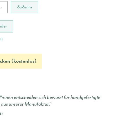
m
8x8mm
eder
en
cken (kostenlos)
innen entscheiden sich bewusst für handgefertigte
 aus unserer Manufaktur.“
er