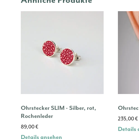
Ähnliche Produkte
Die
Optione
können
auf
der
Produkts
gewählt
werden
Ohrstecker SLIM - Silber, rot,
Ohrsteck
Rochenleder
235,00
€
89,00
€
Details
Details ansehen