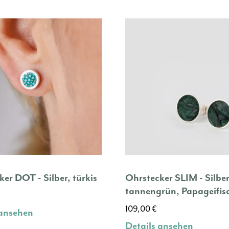
n
eite
er DOT - Silber, türkis
Ohrstecker SLIM - Silber
tannengrün, Papageifis
109,00
€
 ansehen
Details ansehen