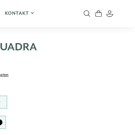
KONTAKT
 QUADRA
osten
r