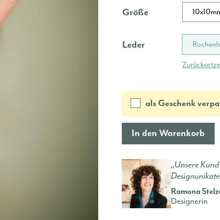
Größe
10x10m
Leder
Rochenl
Zurücksetz
als Geschenk verpa
In den Warenkorb
„Unsere Kund*
Designunikate
Ramona Stelz
Designerin