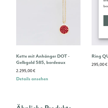
ert
bee
Kette mit Anhänger DOT -
Ring Q
Gelbgold 585, bordeaux
295,00
€
2.295,00
€
Dieses
Produkt
Details ansehen
weist
mehrere
Variante
auf.