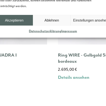
eilst oder zurückziehst, können bestimmte Merkmale und Funktionen
inträchtigt werden.
Akzeptieren
Ablehnen
Einstellungen anseh
Datenschutzerklärung
Impressum
UADRA I
Ring WIRE - Gelbgold 5
bordeaux
2.695,00
€
Details ansehen
n