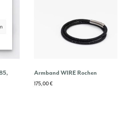
en
85,
Armband WIRE Rochen
175,00
€
Dieses
Produkt
weist
mehrere
Varianten
auf.