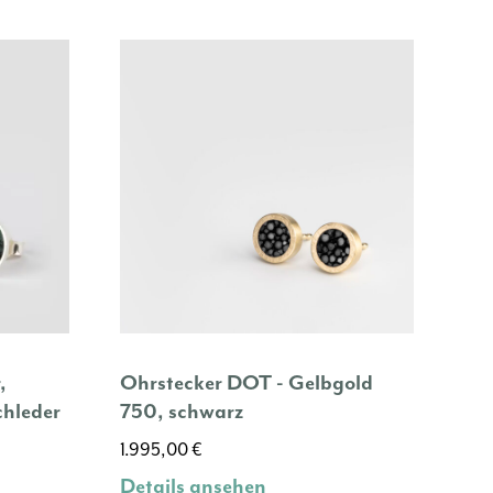
Die
Optionen
können
auf
der
Produktseite
gewählt
werden
,
Ohrstecker DOT - Gelbgold
chleder
750, schwarz
1.995,00
€
Details ansehen