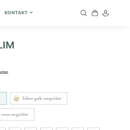
KONTAKT
SLIM
osten
r
Silber gelb vergoldet
r rose vergoldet