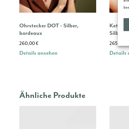
ert
bee
Ohrstecker DOT - Silber,
Kette m
bordeaux
Silber, 
260,00
€
265,00
€
Details ansehen
Details
Ähnliche Produkte