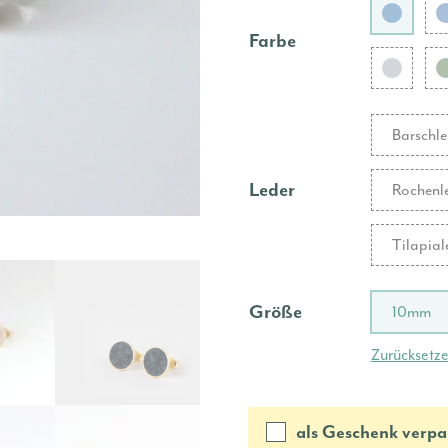
Farbe
Barschle
Leder
Rochenl
Tilapial
Größe
10mm
Zurücksetz
als Geschenk verpa