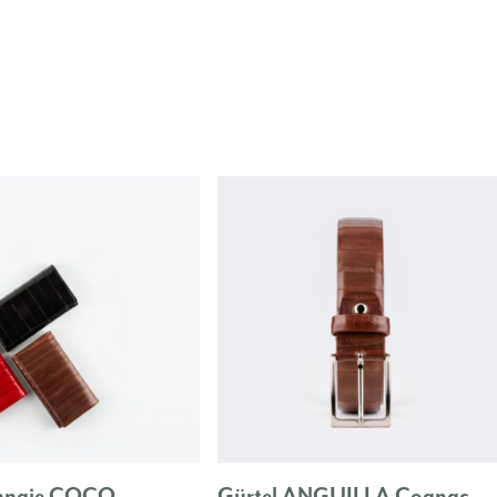
nnaie COCO
Gürtel ANGUILLA Cognac