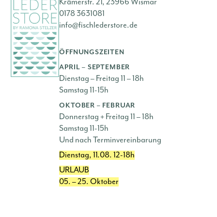
Krämerstr. 21, 23966 Wismar
0178 3631081
info@fischlederstore.de
ÖFFNUNGSZEITEN
APRIL – SEPTEMBER
Dienstag – Freitag 11 – 18h
Samstag 11-15h
OKTOBER – FEBRUAR
Donnerstag + Freitag 11 – 18h
Samstag 11-15h
Und nach Terminvereinbarung
Dienstag, 11.08. 12-18h
URLAUB
05. – 25. Oktober