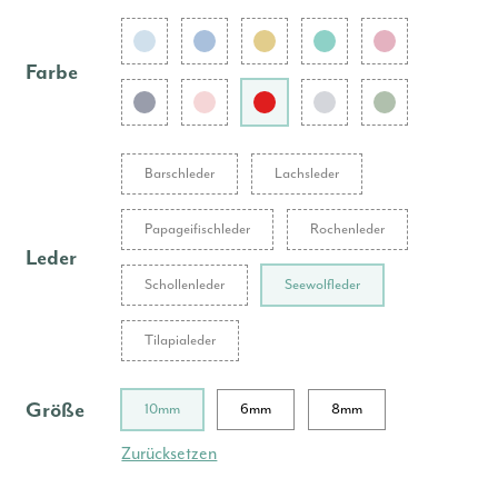
Farbe
Barschleder
Lachsleder
Papageifischleder
Rochenleder
Leder
Schollenleder
Seewolfleder
Tilapialeder
Größe
10mm
6mm
8mm
Zurücksetzen