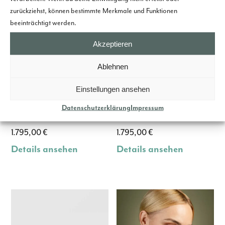
zurückziehst, können bestimmte Merkmale und Funktionen
beeinträchtigt werden.
Akzeptieren
Ablehnen
Ohrstecker DOT -
Ohrstecker DOT -
Einstellungen ansehen
Weißgold 585,
Weißgold 750,
Datenschutzerklärung
Impressum
schwarz
schwarz
1.795,00
€
1.795,00
€
Details ansehen
Details ansehen