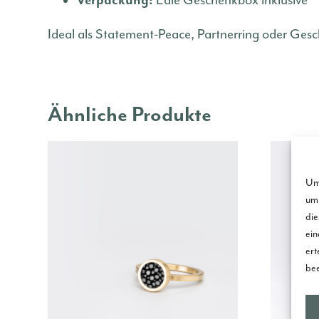
Verpackung:
Edle Geschenkbox inklusive
Ideal als Statement-Peace, Partnerring oder Gesch
Ähnliche Produkte
Um 
um 
die
ein
ert
bee