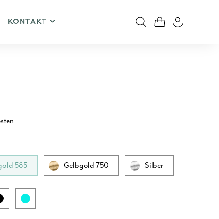
KONTAKT
osten
gold 585
Gelbgold 750
Silber