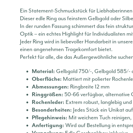
Ein Statement-Schmuckstück für Liebhaberinnen e
Dieser edle Ring aus feinstem Gelbgold oder Silbe
In der runden Fassung schimmert das fein struktu
Optik – ein echtes Highlight für Individualisten mit
Jeder Ring wird in liebevoller Handarbeit in unse
einen angenehmen Tragekomfort bietet.
Perfekt für alle, die das Außergewöhnliche suchen 
Material:
Gelbgold 750/-, Gelbgold 585/- o
Oberfläche:
Mattiert mit polierter Rochenl
Abmessungen:
Ringbreite 12 mm
Ringgrößen:
50-66 verfügbar, alternative
Rochenleder:
Extrem robust, langlebig und 
Besonderheiten:
Jedes Stück ein Unikat au
Pflegehinweis:
Mit weichem Tuch reinigen, n
Anfertigung:
Wird auf Bestellung in entspr