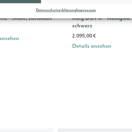
Datenschutzerklärung
Impressum
RE - Silber, bordeaux
Ring DOT II - Weißgold
schwarz
2.095,00
€
 ansehen
Details ansehen