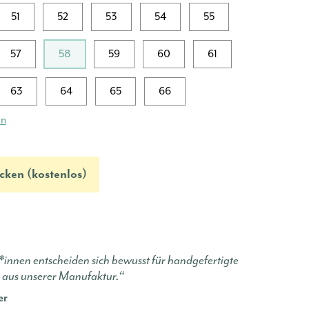
51
52
53
54
55
57
58
59
60
61
63
64
65
66
en
cken (kostenlos)
innen entscheiden sich bewusst für handgefertigte
 aus unserer Manufaktur.“
er