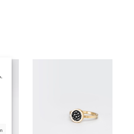
s,
en