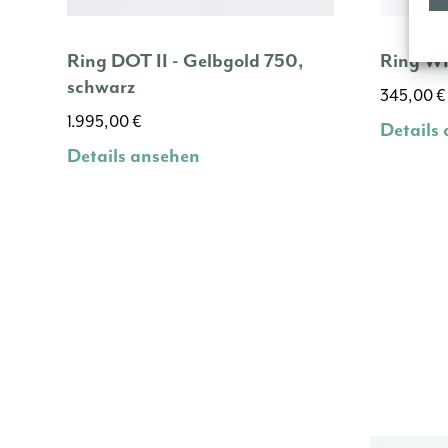
Ring DOT II - Gelbgold 750,
Ring WI
schwarz
345,00
€
1.995,00
€
Details
Details ansehen