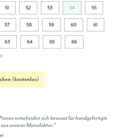
51
52
53
54
55
57
58
59
60
61
63
64
65
66
en
cken (kostenlos)
innen entscheiden sich bewusst für handgefertigte
 aus unserer Manufaktur.“
er