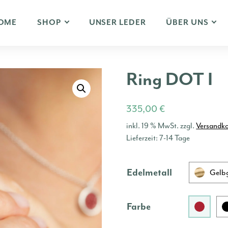
OME
SHOP
UNSER LEDER
ÜBER UNS
Ring DOT I
335,00
€
inkl. 19 % MwSt.
zzgl.
Versandk
Lieferzeit:
7-14 Tage
Edelmetall
Gelb
Farbe