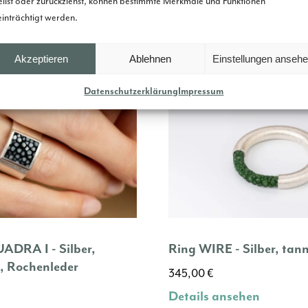
eilst oder zurückziehst, können bestimmte Merkmale und Funktionen
inträchtigt werden.
Akzeptieren
Ablehnen
Einstellungen anseh
Datenschutzerklärung
Impressum
ADRA I - Silber,
Ring WIRE - Silber, tan
, Rochenleder
345,00
€
Details ansehen