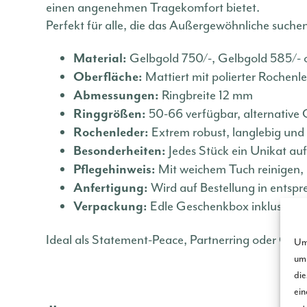
einen angenehmen Tragekomfort bietet.
Perfekt für alle, die das Außergewöhnliche suchen 
Gelbgold 750/-, Gelbgold 585/- o
Material:
Mattiert mit polierter Rochenl
Oberfläche:
Ringbreite 12 mm
Abmessungen:
50-66 verfügbar, alternative
Ringgrößen:
Extrem robust, langlebig und 
Rochenleder:
Jedes Stück ein Unikat au
Besonderheiten:
Mit weichem Tuch reinigen, n
Pflegehinweis:
Wird auf Bestellung in entspr
Anfertigung:
Edle Geschenkbox inklusive
Verpackung:
Ideal als Statement-Peace, Partnerring oder Gesch
Um 
um 
die
ein