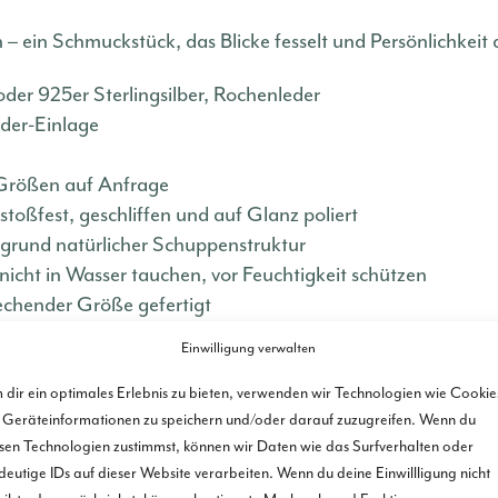
– ein Schmuckstück, das Blicke fesselt und Persönlichkeit 
der 925er Sterlingsilber, Rochenleder
eder-Einlage
 Größen auf Anfrage
stoßfest, geschliffen und auf Glanz poliert
fgrund natürlicher Schuppenstruktur
icht in Wasser tauchen, vor Feuchtigkeit schützen
echender Größe gefertigt
Einwilligung verwalten
enk – jetzt bestellen und in 7-14 Tagen strahlen.
dir ein optimales Erlebnis zu bieten, verwenden wir Technologien wie Cookie
Geräteinformationen zu speichern und/oder darauf zuzugreifen. Wenn du
sen Technologien zustimmst, können wir Daten wie das Surfverhalten oder
deutige IDs auf dieser Website verarbeiten. Wenn du deine Einwillligung nicht