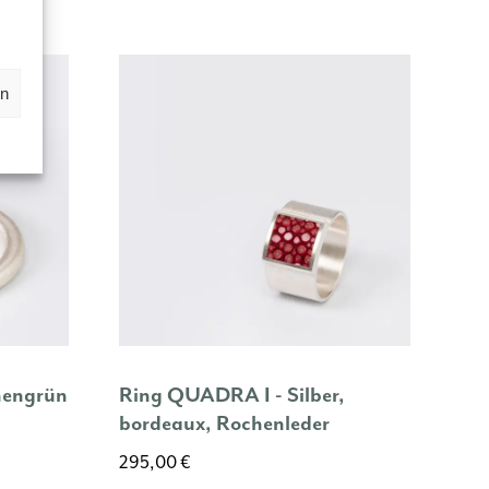
en
nengrün
Ring QUADRA I - Silber,
bordeaux, Rochenleder
295,00
€