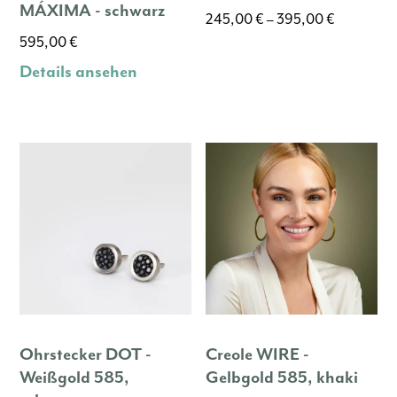
MÁXIMA - schwarz
245,00
€
–
395,00
€
595,00
€
Dieses
Produkt
Details ansehen
weist
mehrere
Varianten
auf.
Die
Optionen
können
auf
der
Produktseite
gewählt
werden
Ohrstecker DOT -
Creole WIRE -
Weißgold 585,
Gelbgold 585, khaki